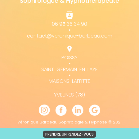
Sophrologue & Hypnothérapeute
contacts
06 95 36 34 90
⦁
contact@veronique-barbeau.com
location_on
POISSY
⦁
SAINT-GERMAIN-EN-LAYE
⦁
MAISONS-LAFFITTE
YVELINES (78)
Véronique Barbeau Sophrologie & Hypnose © 2021
PRENDRE UN RENDEZ-VOUS