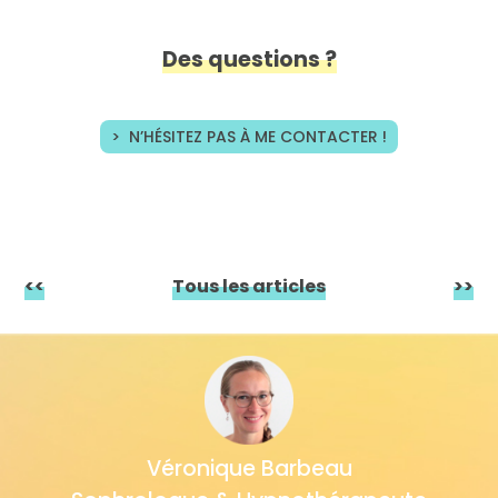
Des questions ?
> N’HÉSITEZ PAS À ME CONTACTER !
<<
Tous les articles
>>
Véronique Barbeau